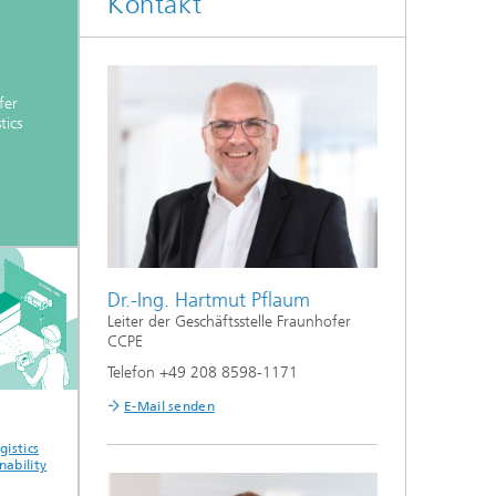
Kontakt
fer
tics
.
Dr.-Ing. Hartmut Pflaum
Leiter der Geschäftsstelle Fraunhofer
CCPE
Telefon +49 208 8598-1171
E-Mail senden
istics
Application and
Business and
Circular Po
ability
Demonstration
Transformation