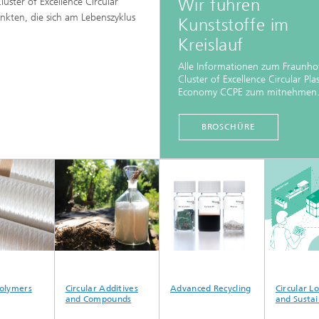
Wir führen
uster of Excellence Circular
kten, die sich am Lebenszyklus
Kunststoffe im
Kreislauf
Alle Informationen zum Fraunho
Cluster of Excellence Circular Plas
Economy CCPE zum mitnehmen
BROSCHÜRE
olymers
Circular Additives
Advanced Recycling
Circular Log
and Compounds
and Sustain