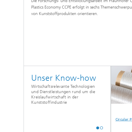
Die Forschungs- und Entwicklungsarbeit im Fraunhofer Cl
Plastics Economy CCPE erfolgt in sechs Themenschwerpun
von Kunststoffprodukten orientieren.
Unser Know-how
Wirtschaftsrelevante Technologien
und Dienstleistungen rund um die
Kreislaufwirtschaft in der
Kunststoffindustrie
ogistics
Application and
Business and
Circular P
inability
Demonstration
Transformation