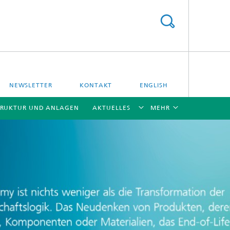
NEWSLETTER
KONTAKT
ENGLISH
TRUKTUR UND ANLAGEN
AKTUELLES
MEHR
[X]
[X]
[X]
[X]