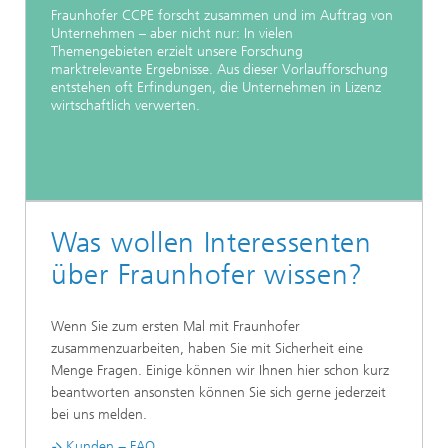
Fraunhofer CCPE forscht zusammen und im Auftrag von
Unternehmen – aber nicht nur: In vielen
Themengebieten erzielt unsere Forschung
marktrelevante Ergebnisse. Aus dieser Vorlaufforschung
entstehen oft Erfindungen, die Unternehmen in Lizenz
wirtschaftlich verwerten.
Was wollen Interessenten
über Fraunhofer wissen?
Wenn Sie zum ersten Mal mit Fraunhofer
zusammenzuarbeiten, haben Sie mit Sicherheit eine
Menge Fragen. Einige können wir Ihnen hier schon kurz
beantworten ansonsten können Sie sich gerne jederzeit
bei uns melden.
Kunden − FAQ