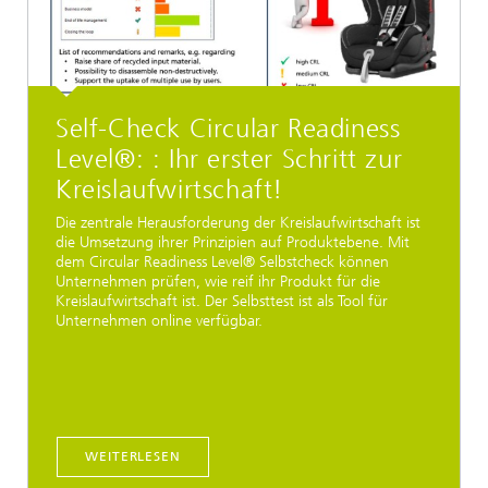
Self-Check Circular Readiness
Level®: : Ihr erster Schritt zur
Kreislaufwirtschaft!
Die zentrale Herausforderung der Kreislaufwirtschaft ist
die Umsetzung ihrer Prinzipien auf Produktebene. Mit
dem Circular Readiness Level® Selbstcheck können
Unternehmen prüfen, wie reif ihr Produkt für die
Kreislaufwirtschaft ist. Der Selbsttest ist als Tool für
Unternehmen online verfügbar.
WEITERLESEN