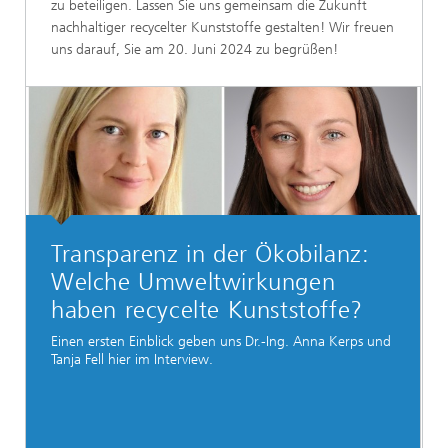
zu beteiligen. Lassen Sie uns gemeinsam die Zukunft
nachhaltiger recycelter Kunststoffe gestalten! Wir freuen
uns darauf, Sie am 20. Juni 2024 zu begrüßen!
Transparenz in der Ökobilanz:
Welche Umweltwirkungen
haben recycelte Kunststoffe?
Einen ersten Einblick geben uns Dr.-Ing. Anna Kerps und
Tanja Fell hier im Interview.