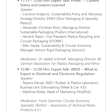
11:15 – 12:00 Uhr: Expert Talk: PPWR* – Current
Status and Lessons Learned
Speaker:
- Carolina Gregorio, Sustainability Policy and Advocacy
Strategy Director EMEA (Dow Packaging & Specialty
Plastics)
- Alexander-Christian Root, Managing Director
Sustainable Packaging (PreZero International)
- Hendrik Rasch, Vice President Plastics Recycling and
Circular Packaging (EVONIK)
- Ellen Seyda, Sustainability & Circular Economy
Manager (Amcor Rigid Packaging Solution)
Moderator:
Dr. Isabell Schmidt, Managing Director (IK
German Association for Plastics Packaging and Films)
12:00 – 12:30 Uhr: Expert Talk: WEEE – What to
Expect in Electrical and Electronic Regulation
Speaker:
- Tatjana Dänzer, R&D / Rubber & Plastics Laboratory
Business Unit Dishwashing (Miele & Cie. KG)
- Matthias Röder, Head of Marketing (HolyPoly)
Moderator: Frank Stammer, Circular Economy
Specialist (TecPart – Association of Technical Plastic
Products e.V.)