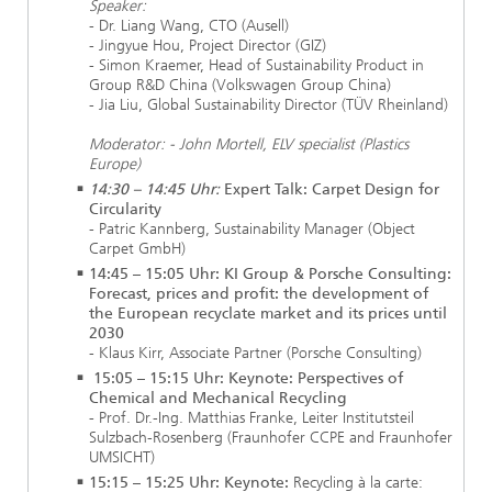
Speaker:
- Dr. Liang Wang, CTO (Ausell)
- Jingyue Hou, Project Director (GIZ)
- Simon Kraemer, Head of Sustainability Product in
Group R&D China (Volkswagen Group China)
- Jia Liu, Global Sustainability Director (TÜV Rheinland)
Moderator: - John Mortell, ELV specialist (Plastics
Europe)
14:30 – 14:45 Uhr:
Expert Talk: Carpet Design for
Circularity
- Patric Kannberg, Sustainability Manager (Object
Carpet GmbH)
14:45 – 15:05 Uhr: KI Group & Porsche Consulting:
Forecast, prices and profit: the development of
the European recyclate market and its prices until
2030
- Klaus Kirr, Associate Partner (Porsche Consulting)
15:05 – 15:15 Uhr: Keynote: Perspectives of
Chemical and Mechanical Recycling
-
Prof. Dr.-Ing. Matthias Franke, Leiter Institutsteil
Sulzbach-Rosenberg (Fraunhofer CCPE and Fraunhofer
UMSICHT)
15:15 – 15:25 Uhr: Keynote:
Recycling à la carte: