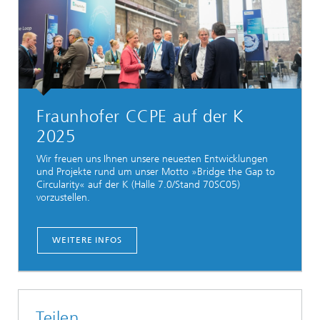
Fraunhofer CCPE auf der K
2025
Wir freuen uns Ihnen unsere neuesten Entwicklungen
und Projekte rund um unser Motto »Bridge the Gap to
Circularity« auf der K (Halle 7.0/Stand 70SC05)
vorzustellen.
WEITERE INFOS
Teilen