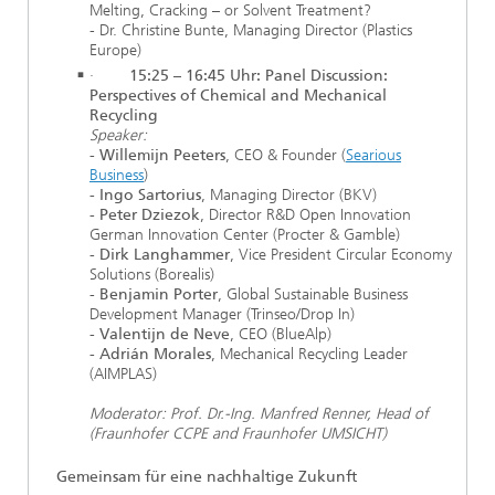
Melting, Cracking – or Solvent Treatment?
- Dr. Christine Bunte, Managing Director (Plastics
Europe)
·
15:25 – 16:45 Uhr: Panel Discussion:
Perspectives of Chemical and Mechanical
Recycling
Speaker:
- Willemijn Peeters
, CEO & Founder (
Searious
Business
)
- Ingo Sartorius
, Managing Director (BKV)
- Peter Dziezok
, Director R&D Open Innovation
German Innovation Center (Procter & Gamble)
- Dirk Langhammer
, Vice President Circular Economy
Solutions (Borealis)
- Benjamin Porter
, Global Sustainable Business
Development Manager (Trinseo/Drop In)
- Valentijn de Neve
, CEO (BlueAlp)
- Adrián Morales
, Mechanical Recycling Leader
(AIMPLAS)
Moderator: Prof. Dr.-Ing. Manfred Renner, Head of
(Fraunhofer CCPE and Fraunhofer UMSICHT)
Gemeinsam für eine nachhaltige Zukunft