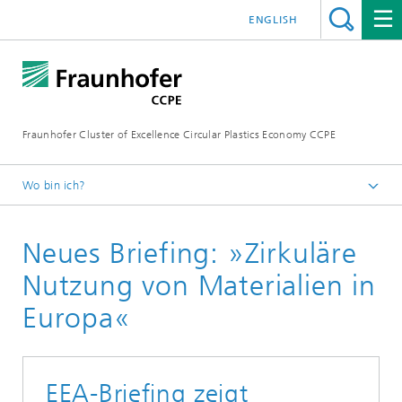
ENGLISH
Fraunhofer Cluster of Excellence Circular Plastics Economy CCPE
Wo bin ich?
Startseite
Neues Briefing: »Zirkuläre
Aktuelles
Zirkuläre Blitzlichter
Nutzung von Materialien in
Europa«
EEA-Briefing zeigt